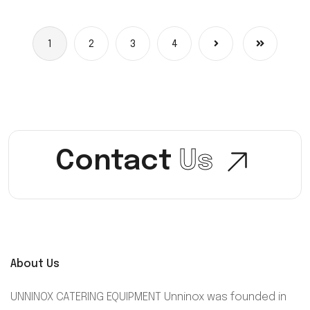
1
2
3
4
Contact
Us
About Us
UNNINOX CATERING EQUIPMENT Unninox was founded in